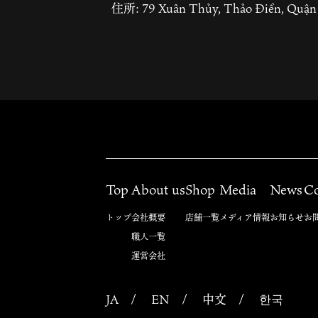
住所: 79 Xuân Thủy, Thảo Điền, Qu
Top
About us
Shop
Media
News
Co
トップ
会社概要
店舗一覧
メディア情報
お知らせ
お
職人一覧
運営会社
JA
EN
中文
한국